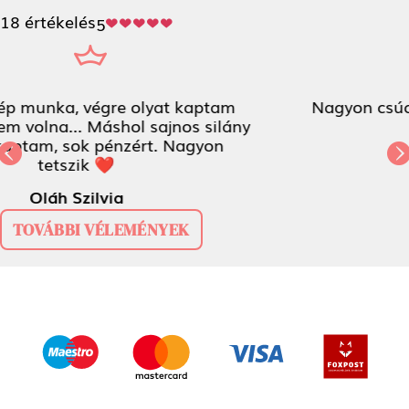
18 értékelés
5
Nagyon csúcs lett - full csajos! :)
örökhála<3
Previous
Next
Csenge Kiss-Bús
TOVÁBBI VÉLEMÉNYEK