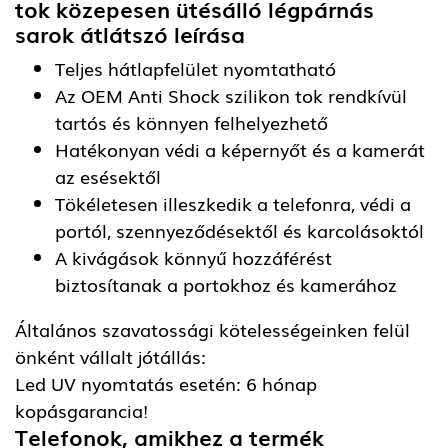
tok közepesen ütésálló légpárnás
sarok átlátszó
leírása
Teljes hátlapfelület nyomtatható
Az OEM Anti Shock szilikon tok rendkívül
tartós és könnyen felhelyezhető
Hatékonyan védi a képernyőt és a kamerát
az esésektől
Tökéletesen illeszkedik a telefonra, védi a
portól, szennyeződésektől és karcolásoktól
A kivágások könnyű hozzáférést
biztosítanak a portokhoz és kamerához
Általános szavatossági kötelességeinken felül
önként vállalt jótállás:
Led UV nyomtatás esetén: 6 hónap
kopásgarancia!
Telefonok, amikhez a termék