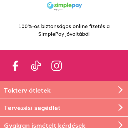
100%-os biztonságos online fizetés a
SimplePay jóvoltából
Tokterv ötletek
Tervezési segédlet
Gyakran ismételt kérdések