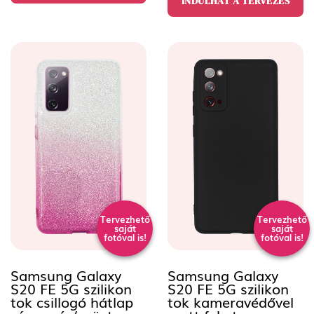
INDULHAT A TERVEZÉS
Tervezhető
Tervezhető
saját
saját
fotóval is!
fotóval is!
Samsung Galaxy
Samsung Galaxy
S20 FE 5G szilikon
S20 FE 5G szilikon
tok csillogó hátlap
tok kameravédővel