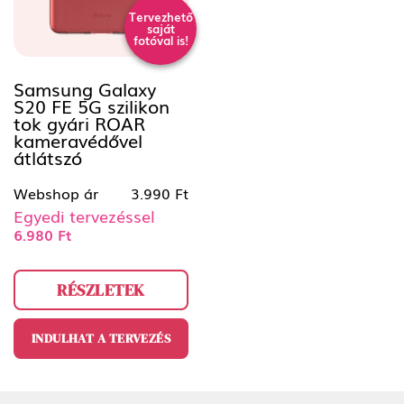
Tervezhető
saját
fotóval is!
Samsung Galaxy
S20 FE 5G szilikon
tok gyári ROAR
kameravédővel
átlátszó
Webshop ár
3.990 Ft
Egyedi tervezéssel
6.980 Ft
RÉSZLETEK
INDULHAT A TERVEZÉS