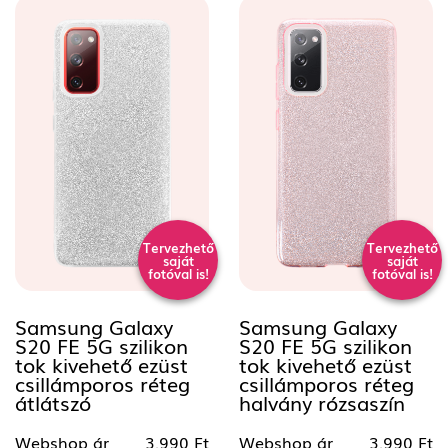
Tervezhető
Tervezhető
saját
saját
fotóval is!
fotóval is!
Samsung Galaxy
Samsung Galaxy
S20 FE 5G szilikon
S20 FE 5G szilikon
tok kivehető ezüst
tok kivehető ezüst
csillámporos réteg
csillámporos réteg
átlátszó
halvány rózsaszín
Webshop ár
3.990 Ft
Webshop ár
3.990 Ft