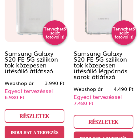
Tervezhető
Tervezhető
saját
saját
fotóval is!
fotóval is!
Samsung Galaxy
Samsung Galaxy
S20 FE 5G szilikon
S20 FE 5G szilikon
tok közepesen
tok közepesen
ütésálló átlátszó
ütésálló légpárnás
sarok átlátszó
Webshop ár
3.990 Ft
Webshop ár
4.490 Ft
Egyedi tervezéssel
Egyedi tervezéssel
6.980 Ft
7.480 Ft
RÉSZLETEK
RÉSZLETEK
INDULHAT A TERVEZÉS