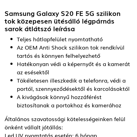
Samsung Galaxy S20 FE 5G szilikon
tok közepesen ütésálló légpárnás
sarok átlátszó
leírása
Teljes hátlapfelület nyomtatható
Az OEM Anti Shock szilikon tok rendkívül
tartós és könnyen felhelyezhető
Hatékonyan védi a képernyőt és a kamerát
az esésektől
Tökéletesen illeszkedik a telefonra, védi a
portól, szennyeződésektől és karcolásoktól
A kivágások könnyű hozzáférést
biztosítanak a portokhoz és kamerához
Általános szavatossági kötelességeinken felül
önként vállalt jótállás:
Led UV nyomtatás esetén: 6 hónap