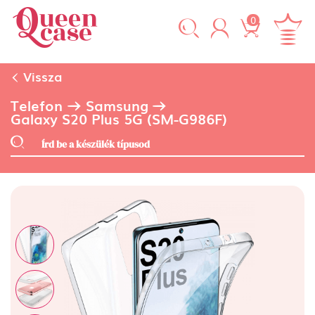
0
Vissza
Telefon
Samsung
Galaxy S20 Plus 5G (SM-G986F)