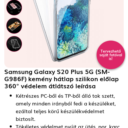
Tervezhető
saját fotóval
is!
Samsung Galaxy S20 Plus 5G (SM-
G986F) kemény hátlap szilikon előlap
360° védelem átlátszó
leírása
Kétrészes PC-ből és TP-ből álló tok szett,
amely minden irányból fedi a készüléket,
ezáltal teljes körű készülékvédelmet
biztosít.
Tökéletes védelmet nyújt az ütés, por, karc