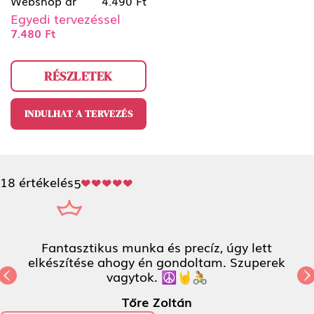
Webshop ár
4.490 Ft
Egyedi tervezéssel
7.480 Ft
RÉSZLETEK
INDULHAT A TERVEZÉS
18 értékelés
5
Fantasztikus munka és precíz, úgy lett
elkészítése ahogy én gondoltam. Szuperek
vagytok. ☮️🤘🚴
Previous
N
Tőre Zoltán