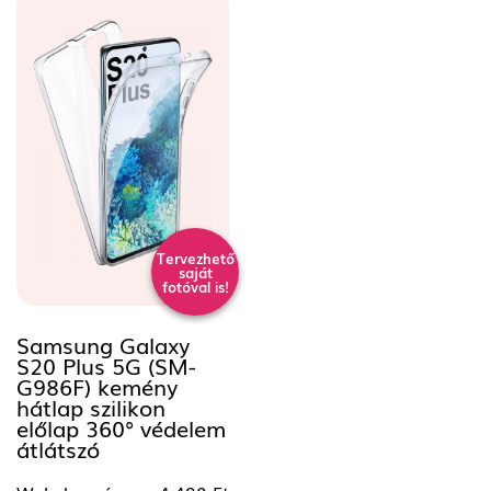
Tervezhető
saját
fotóval is!
Samsung Galaxy
S20 Plus 5G (SM-
G986F) kemény
hátlap szilikon
előlap 360° védelem
átlátszó