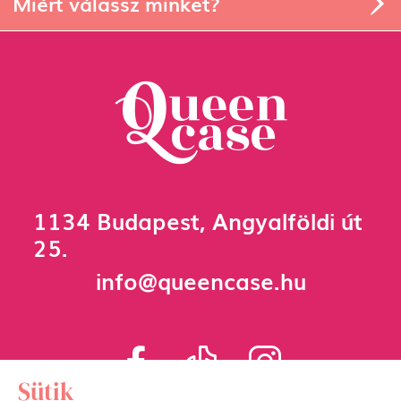
Miért válassz minket?
1134 Budapest, Angyalföldi út
25.
info@queencase.hu
Sütik