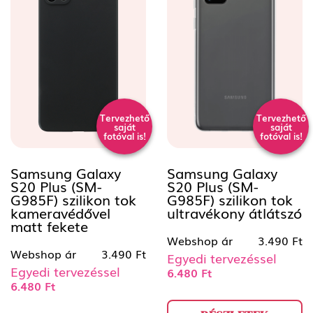
Tervezhető
Tervezhető
saját
saját
fotóval is!
fotóval is!
Samsung Galaxy
Samsung Galaxy
S20 Plus (SM-
S20 Plus (SM-
G985F) szilikon tok
G985F) szilikon tok
kameravédővel
ultravékony átlátszó
matt fekete
Webshop ár
3.490 Ft
Webshop ár
3.490 Ft
Egyedi tervezéssel
Egyedi tervezéssel
6.480 Ft
6.480 Ft