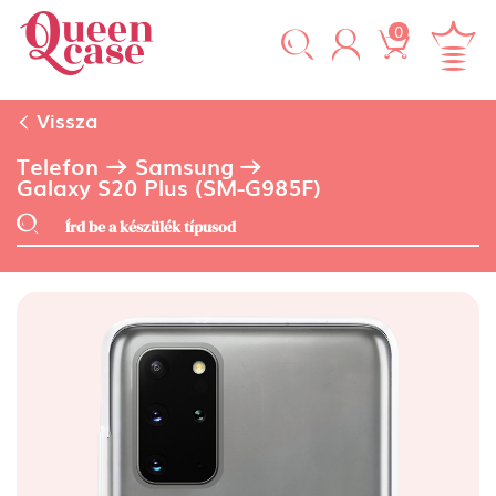
0
Vissza
Telefon
Samsung
Galaxy S20 Plus (SM-G985F)