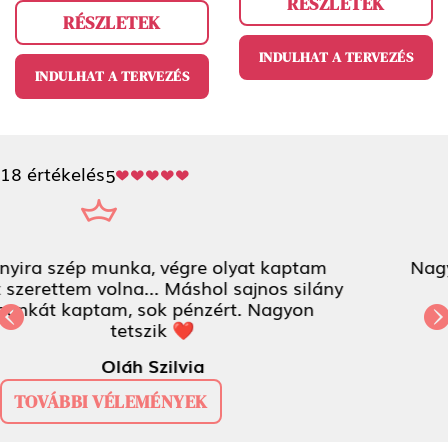
RÉSZLETEK
RÉSZLETEK
INDULHAT A TERVEZÉS
INDULHAT A TERVEZÉS
18 értékelés
5
Nagyon csúcs lett - full csajos! :)
örökhála<3
Previous
Next
Csenge Kiss-Bús
TOVÁBBI VÉLEMÉNYEK