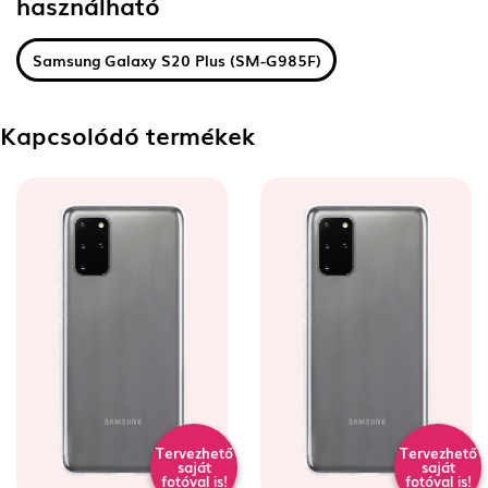
használható
Samsung Galaxy S20 Plus (SM-G985F)
Kapcsolódó termékek
Tervezhető
Tervezhető
saját
saját
fotóval is!
fotóval is!