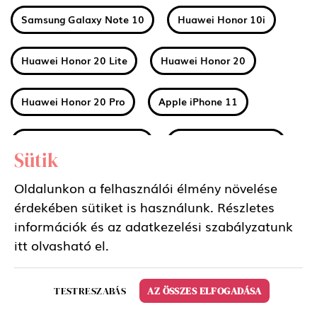
Samsung Galaxy Note 10
Huawei Honor 10i
Huawei Honor 20 Lite
Huawei Honor 20
Huawei Honor 20 Pro
Apple iPhone 11
Apple iPhone 11 Pro Max
Apple iPhone 11 Pro
Sütik
Huawei Mate 30
Xiaomi Mi A3
Oldalunkon a felhasználói élmény növelése
érdekében sütiket is használunk. Részletes
információk és az adatkezelési szabályzatunk
Nokia 2 2019 (2.2)
Nokia 3 2019 (3.2)
itt
olvasható el.
Nokia 4 2019 (4.2)
Sony Xperia 5
TESTRESZABÁS
AZ ÖSSZES ELFOGADÁSA
Samsung Galaxy Tab S6 10.5 LTE