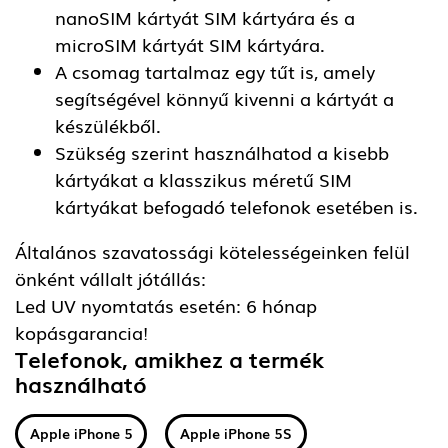
nanoSIM kártyát SIM kártyára és a
microSIM kártyát SIM kártyára.
A csomag tartalmaz egy tűt is, amely
segítségével könnyű kivenni a kártyát a
készülékből.
Szükség szerint használhatod a kisebb
kártyákat a klasszikus méretű SIM
kártyákat befogadó telefonok esetében is.
Általános szavatossági kötelességeinken felül
önként vállalt jótállás:
Led UV nyomtatás esetén: 6 hónap
kopásgarancia!
Telefonok, amikhez a termék
használható
Apple iPhone 5
Apple iPhone 5S