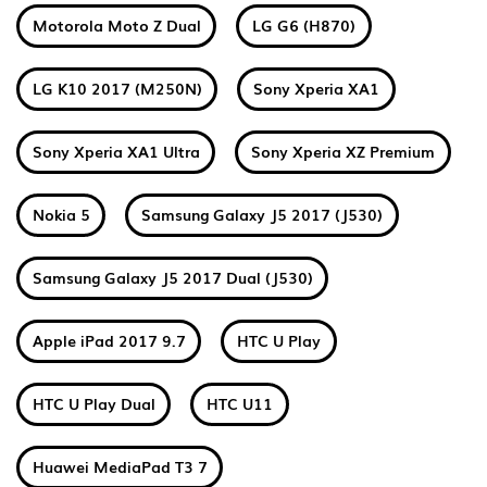
Motorola Moto Z Dual
LG G6 (H870)
LG K10 2017 (M250N)
Sony Xperia XA1
Sony Xperia XA1 Ultra
Sony Xperia XZ Premium
Nokia 5
Samsung Galaxy J5 2017 (J530)
Samsung Galaxy J5 2017 Dual (J530)
Apple iPad 2017 9.7
HTC U Play
HTC U Play Dual
HTC U11
Huawei MediaPad T3 7