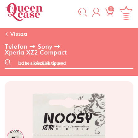
0
Vissza
Telefon
Sony
Xperia XZ2 Compact