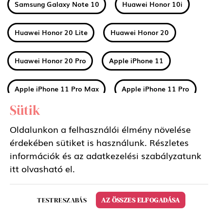
Samsung Galaxy Note 10
Huawei Honor 10i
Huawei Honor 20 Lite
Huawei Honor 20
Huawei Honor 20 Pro
Apple iPhone 11
Apple iPhone 11 Pro Max
Apple iPhone 11 Pro
Sütik
Huawei Mate 30
Xiaomi Mi A3
Oldalunkon a felhasználói élmény növelése
érdekében sütiket is használunk. Részletes
Nokia 2 2019 (2.2)
Nokia 3 2019 (3.2)
információk és az adatkezelési szabályzatunk
itt
olvasható el.
Nokia 4 2019 (4.2)
Sony Xperia 5
TESTRESZABÁS
AZ ÖSSZES ELFOGADÁSA
Samsung Galaxy Tab S6 10.5 LTE