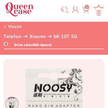
0
Vissza
Telefon
Xiaomi
Mi 10T 5G