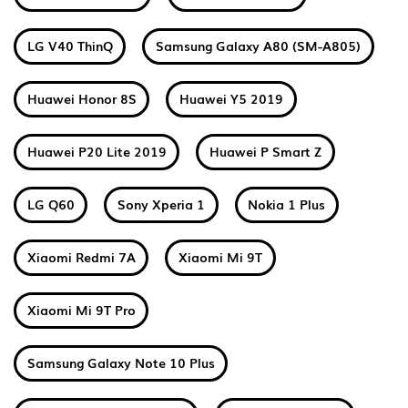
LG V40 ThinQ
Samsung Galaxy A80 (SM-A805)
Huawei Honor 8S
Huawei Y5 2019
Huawei P20 Lite 2019
Huawei P Smart Z
LG Q60
Sony Xperia 1
Nokia 1 Plus
Xiaomi Redmi 7A
Xiaomi Mi 9T
Xiaomi Mi 9T Pro
Samsung Galaxy Note 10 Plus