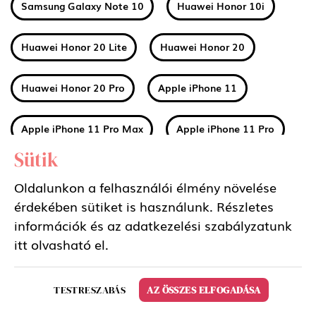
Samsung Galaxy Note 10
Huawei Honor 10i
Huawei Honor 20 Lite
Huawei Honor 20
Huawei Honor 20 Pro
Apple iPhone 11
Apple iPhone 11 Pro Max
Apple iPhone 11 Pro
Sütik
Huawei Mate 30
Xiaomi Mi A3
Oldalunkon a felhasználói élmény növelése
érdekében sütiket is használunk. Részletes
Nokia 2 2019 (2.2)
Nokia 3 2019 (3.2)
információk és az adatkezelési szabályzatunk
itt
olvasható el.
Nokia 4 2019 (4.2)
Sony Xperia 5
TESTRESZABÁS
AZ ÖSSZES ELFOGADÁSA
Samsung Galaxy Tab S6 10.5 LTE