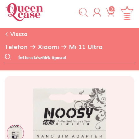
0
Vissza
Telefon
Xiaomi
Mi 11 Ultra