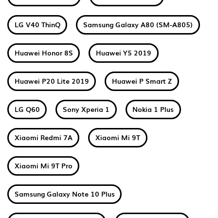
LG V40 ThinQ
Samsung Galaxy A80 (SM-A805)
Huawei Honor 8S
Huawei Y5 2019
Huawei P20 Lite 2019
Huawei P Smart Z
LG Q60
Sony Xperia 1
Nokia 1 Plus
Xiaomi Redmi 7A
Xiaomi Mi 9T
Xiaomi Mi 9T Pro
Samsung Galaxy Note 10 Plus