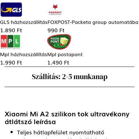
GLS házhozszállítás
FOXPOST-Packeta group automatába
1.890 Ft
990 Ft
Mpl házhozszállítás
Mpl postapont
1.990 Ft
1.490 Ft
Szállítás: 2-5 munkanap
Xiaomi Mi A2 szilikon tok ultravékony
átlátszó
leírása
Teljes hátlapfelület nyomtatható