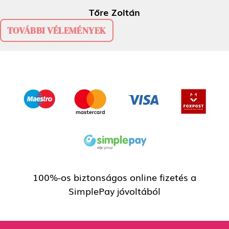
Zoltán
Orsolya S
TOVÁBBI VÉLEMÉNYEK
100%-os biztonságos online fizetés a
SimplePay jóvoltából