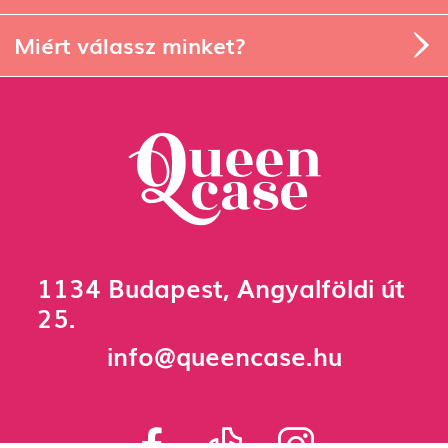
Miért válassz minket?
1134 Budapest, Angyalföldi út
25.
info@queencase.hu