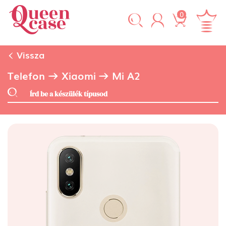
0
Vissza
Telefon
Xiaomi
Mi A2