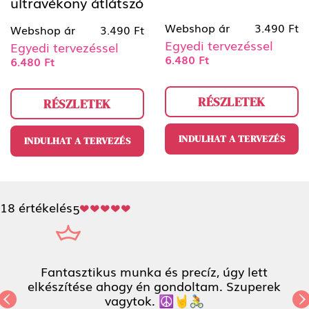
ultravékony átlátszó
Webshop ár
3.490 Ft
Webshop ár
3.490 Ft
Egyedi tervezéssel
Egyedi tervezéssel
6.480 Ft
6.480 Ft
RÉSZLETEK
RÉSZLETEK
INDULHAT A TERVEZÉS
INDULHAT A TERVEZÉS
18 értékelés
5
és precíz, úgy lett
Villámgyorsan elkész
 gondoltam. Szuperek
képével, és a ter
. ☮️🤘🚴
meglepően egyszerű vo
Previous
N