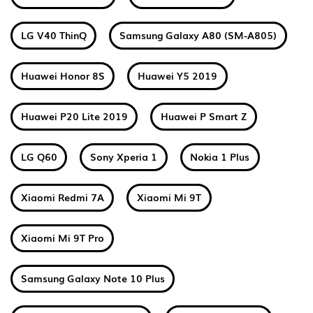
LG V40 ThinQ
Samsung Galaxy A80 (SM-A805)
Huawei Honor 8S
Huawei Y5 2019
Huawei P20 Lite 2019
Huawei P Smart Z
LG Q60
Sony Xperia 1
Nokia 1 Plus
Xiaomi Redmi 7A
Xiaomi Mi 9T
Xiaomi Mi 9T Pro
Samsung Galaxy Note 10 Plus