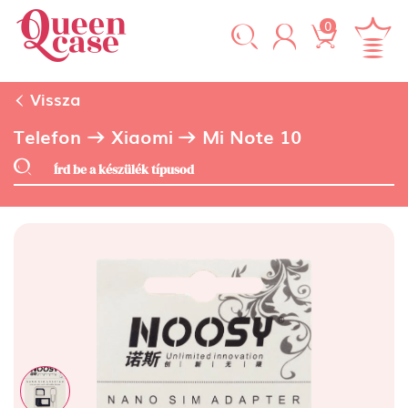
0
Vissza
Telefon
Xiaomi
Mi Note 10