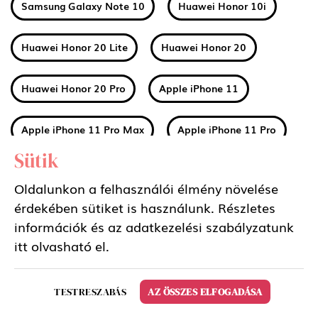
Samsung Galaxy Note 10
Huawei Honor 10i
Huawei Honor 20 Lite
Huawei Honor 20
Huawei Honor 20 Pro
Apple iPhone 11
Apple iPhone 11 Pro Max
Apple iPhone 11 Pro
Sütik
Huawei Mate 30
Xiaomi Mi A3
Oldalunkon a felhasználói élmény növelése
érdekében sütiket is használunk. Részletes
Nokia 2 2019 (2.2)
Nokia 3 2019 (3.2)
információk és az adatkezelési szabályzatunk
itt
olvasható el.
Nokia 4 2019 (4.2)
Sony Xperia 5
TESTRESZABÁS
AZ ÖSSZES ELFOGADÁSA
Samsung Galaxy Tab S6 10.5 LTE