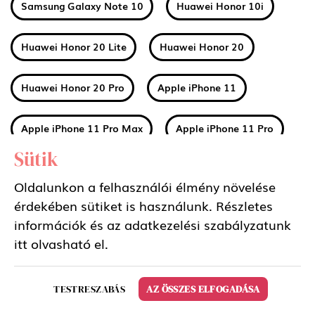
Samsung Galaxy Note 10
Huawei Honor 10i
Huawei Honor 20 Lite
Huawei Honor 20
Huawei Honor 20 Pro
Apple iPhone 11
Apple iPhone 11 Pro Max
Apple iPhone 11 Pro
Sütik
Huawei Mate 30
Xiaomi Mi A3
Oldalunkon a felhasználói élmény növelése
érdekében sütiket is használunk. Részletes
Nokia 2 2019 (2.2)
Nokia 3 2019 (3.2)
információk és az adatkezelési szabályzatunk
itt
olvasható el.
Nokia 4 2019 (4.2)
Sony Xperia 5
TESTRESZABÁS
AZ ÖSSZES ELFOGADÁSA
Samsung Galaxy Tab S6 10.5 LTE