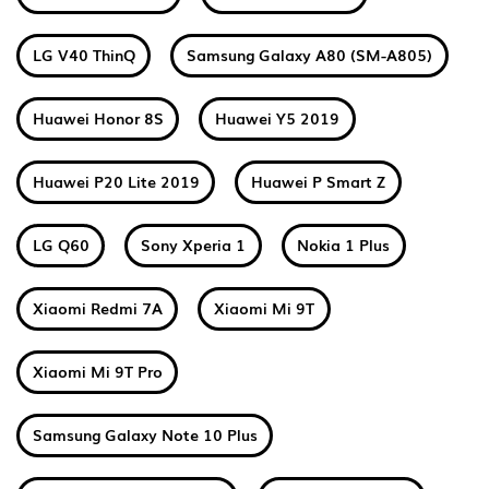
LG V40 ThinQ
Samsung Galaxy A80 (SM-A805)
Huawei Honor 8S
Huawei Y5 2019
Huawei P20 Lite 2019
Huawei P Smart Z
LG Q60
Sony Xperia 1
Nokia 1 Plus
Xiaomi Redmi 7A
Xiaomi Mi 9T
Xiaomi Mi 9T Pro
Samsung Galaxy Note 10 Plus