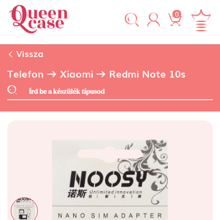
0
Vissza
Telefon
Xiaomi
Redmi Note 10s