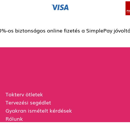
%-os biztonságos online fizetés a SimplePay jóvolt
Tokterv ötletek
Tervezési segédlet
Gyakran ismételt kérdések
Rólunk
Ügyfélszolgálat
Szállítási és fizetési információk