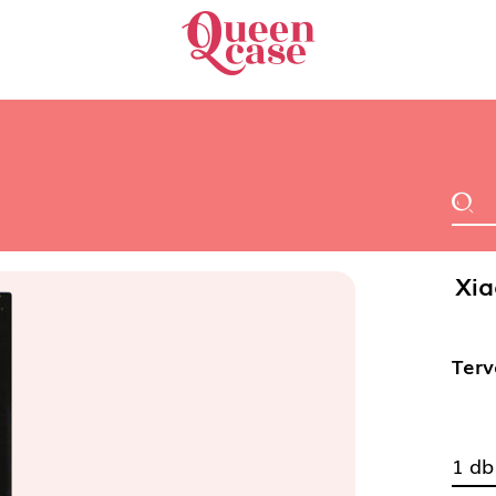
Xia
Terv
1 db