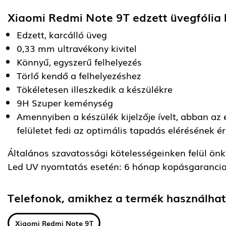
Xiaomi Redmi Note 9T edzett üvegfólia
Edzett, karcálló üveg
0,33 mm ultravékony kivitel
Könnyű, egyszerű felhelyezés
Törlő kendő a felhelyezéshez
Tökéletesen illeszkedik a készülékre
9H Szuper keménység
Amennyiben a készülék kijelzője ívelt, abban az 
felületet fedi az optimális tapadás elérésének é
Általános szavatossági kötelességeinken felül önkén
Led UV nyomtatás esetén: 6 hónap kopásgarancia
Telefonok, amikhez a termék használha
Xiaomi Redmi Note 9T