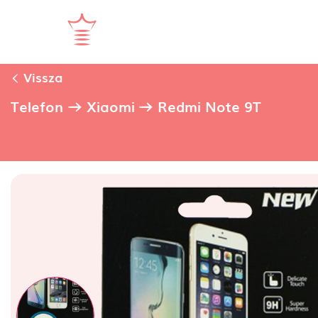
Vissza
Telefon
Xiaomi
Redmi Note 9T