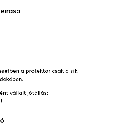
leírása
esetben a protektor csak a sík
rdekében.
t vállalt jótállás:
!
tó