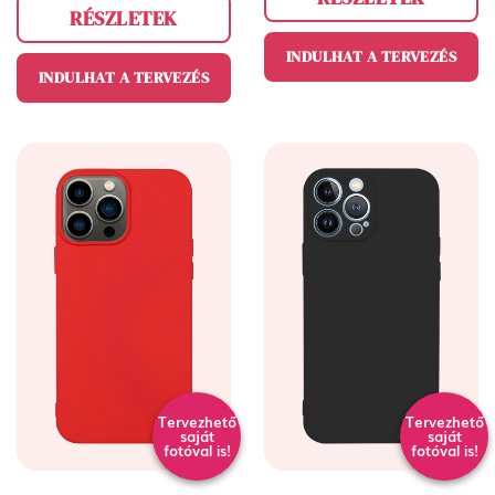
RÉSZLETEK
INDULHAT A TERVEZÉS
INDULHAT A TERVEZÉS
Tervezhető
Tervezhető
saját
saját
fotóval is!
fotóval is!