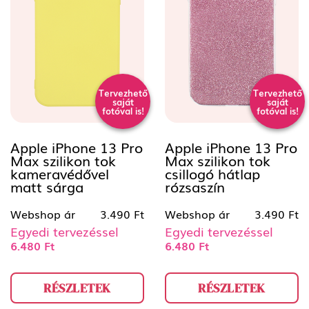
Tervezhető
Tervezhető
saját
saját
fotóval is!
fotóval is!
Apple iPhone 13 Pro
Apple iPhone 13 Pro
Max szilikon tok
Max szilikon tok
kameravédővel
csillogó hátlap
matt sárga
rózsaszín
Webshop ár
3.490 Ft
Webshop ár
3.490 Ft
Egyedi tervezéssel
Egyedi tervezéssel
6.480 Ft
6.480 Ft
RÉSZLETEK
RÉSZLETEK