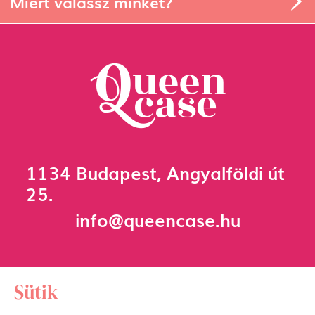
Miért válassz minket?
1134 Budapest, Angyalföldi út
25.
info@queencase.hu
Sütik