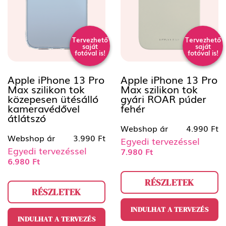
Tervezhető
Tervezhető
saját
saját
fotóval is!
fotóval is!
Apple iPhone 13 Pro
Apple iPhone 13 Pro
Max szilikon tok
Max szilikon tok
közepesen ütésálló
gyári ROAR púder
kameravédővel
fehér
átlátszó
Webshop ár
4.990 Ft
Webshop ár
3.990 Ft
Egyedi tervezéssel
Egyedi tervezéssel
7.980 Ft
6.980 Ft
RÉSZLETEK
RÉSZLETEK
INDULHAT A TERVEZÉS
INDULHAT A TERVEZÉS