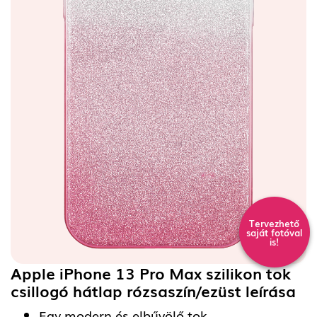
Tervezhető
saját fotóval
is!
Apple iPhone 13 Pro Max szilikon tok
csillogó hátlap rózsaszín/ezüst
leírása
Egy modern és elbűvölő tok.