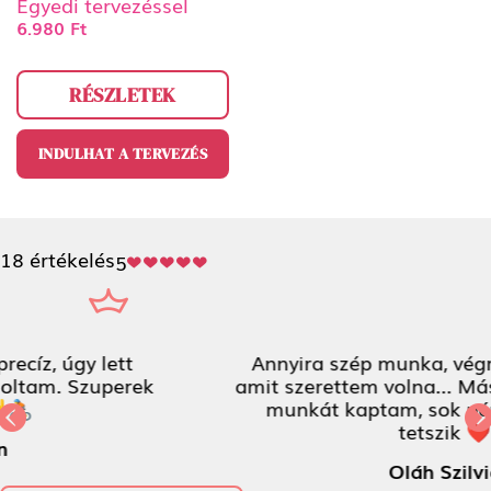
Egyedi tervezéssel
6.980 Ft
RÉSZLETEK
INDULHAT A TERVEZÉS
18 értékelés
5
Annyira szép munka, végre olyat kaptam
amit szerettem volna... Máshol sajnos silány
munkát kaptam, sok pénzért. Nagyon
Previous
tetszik ❤
N
Oláh Szilvia