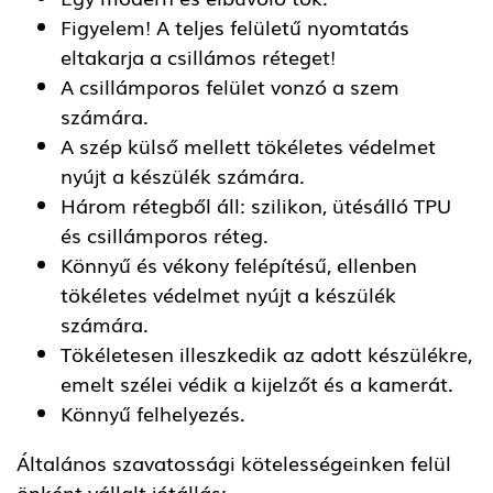
Figyelem! A teljes felületű nyomtatás
eltakarja a csillámos réteget!
A csillámporos felület vonzó a szem
számára.
A szép külső mellett tökéletes védelmet
nyújt a készülék számára.
Három rétegből áll: szilikon, ütésálló TPU
és csillámporos réteg.
Könnyű és vékony felépítésű, ellenben
tökéletes védelmet nyújt a készülék
számára.
Tökéletesen illeszkedik az adott készülékre,
emelt szélei védik a kijelzőt és a kamerát.
Könnyű felhelyezés.
Általános szavatossági kötelességeinken felül
önként vállalt jótállás: