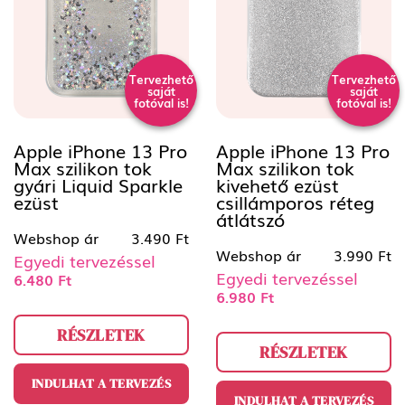
Tervezhető
Tervezhető
saját
saját
fotóval is!
fotóval is!
Apple iPhone 13 Pro
Apple iPhone 13 Pro
Max szilikon tok
Max szilikon tok
gyári Liquid Sparkle
kivehető ezüst
ezüst
csillámporos réteg
átlátszó
Webshop ár
3.490 Ft
Webshop ár
3.990 Ft
Egyedi tervezéssel
Egyedi tervezéssel
6.480 Ft
6.980 Ft
RÉSZLETEK
RÉSZLETEK
INDULHAT A TERVEZÉS
INDULHAT A TERVEZÉS