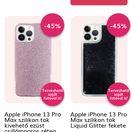
-45%
-45%
Tervezhető
Tervezhető
saját
saját
fotóval is!
fotóval is!
Apple iPhone 13 Pro
Apple iPhone 13 Pro
Max szilikon tok
Max szilikon tok
kivehető ezüst
Liquid Glitter fekete
csillámporos réteg