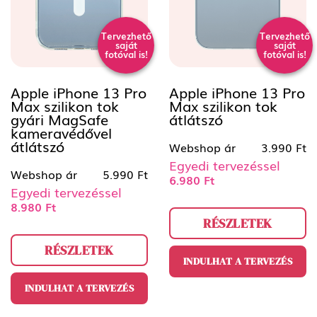
Tervezhető
Tervezhető
saját
saját
fotóval is!
fotóval is!
Apple iPhone 13 Pro
Apple iPhone 13 Pro
Max szilikon tok
Max szilikon tok
gyári MagSafe
átlátszó
kameravédővel
átlátszó
Webshop ár
3.990 Ft
Egyedi tervezéssel
Webshop ár
5.990 Ft
6.980 Ft
Egyedi tervezéssel
8.980 Ft
RÉSZLETEK
RÉSZLETEK
INDULHAT A TERVEZÉS
INDULHAT A TERVEZÉS