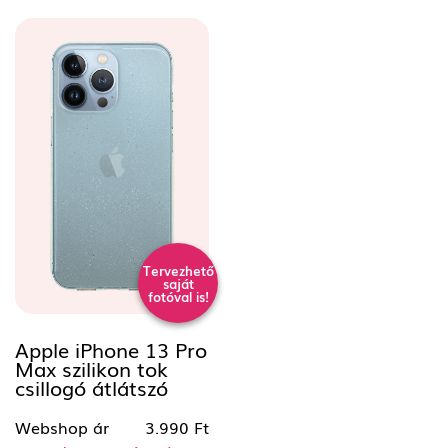
Tervezhető
saját
fotóval is!
Apple iPhone 13 Pro
Max szilikon tok
csillogó átlátszó
Webshop ár
3.990 Ft