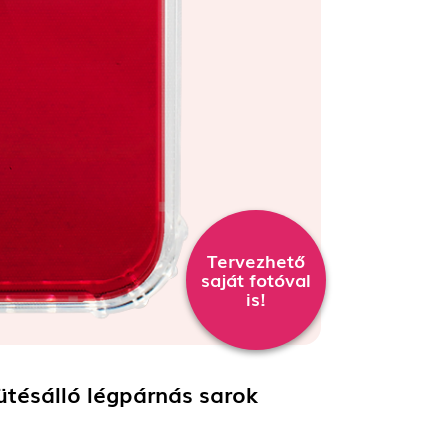
Tervezhető
saját fotóval
is!
ütésálló légpárnás sarok