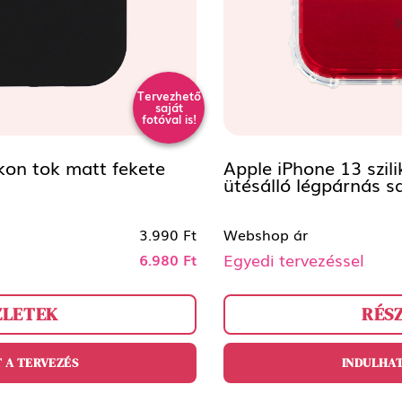
Tervezhető
saját
fotóval is!
ikon tok matt fekete
Apple iPhone 13 szil
ütésálló légpárnás s
3.990 Ft
Webshop ár
Egyedi tervezéssel
6.980 Ft
ZLETEK
RÉS
 A TERVEZÉS
INDULHAT