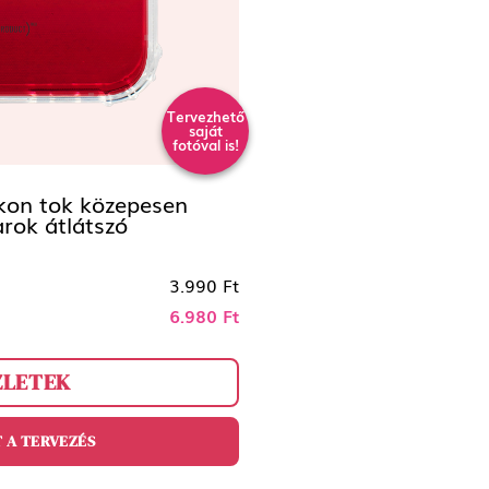
Tervezhető
saját
fotóval is!
ikon tok közepesen
arok átlátszó
3.990 Ft
6.980 Ft
ZLETEK
 A TERVEZÉS