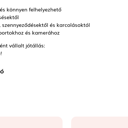
 és könnyen felhelyezhető
sésektől
ól, szennyeződésektől és karcolásoktól
 portokhoz és kamerához
t vállalt jótállás:
!
tó