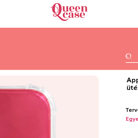
App
üté
Terv
Egye