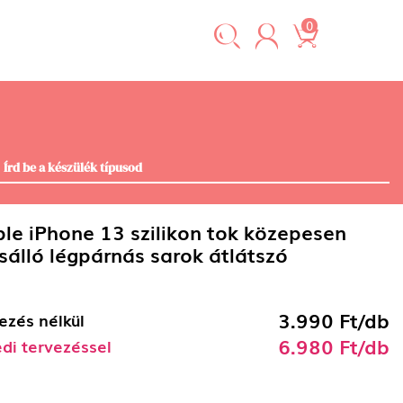
0
le iPhone 13 szilikon tok közepesen
sálló légpárnás sarok átlátszó
3.990 Ft/db
ezés nélkül
6.980 Ft/db
di tervezéssel