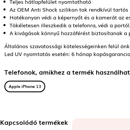
Teljes hátlapfelület nyomtatható
Az OEM Anti Shock szilikon tok rendkívül tartós
Hatékonyan védi a képernyőt és a kamerát az e
Tökéletesen illeszkedik a telefonra, védi a port
A kivágások könnyű hozzáférést biztosítanak a
Általános szavatossági kötelességeinken felül önkén
Led UV nyomtatás esetén: 6 hónap kopásgarancia
Telefonok, amikhez a termék használha
Apple iPhone 13
Kapcsolódó termékek