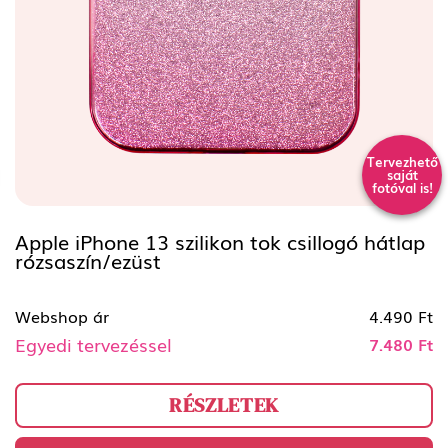
Tervezhető
saját
fotóval is!
Apple iPhone 13 szilikon tok csillogó hátlap
rózsaszín/ezüst
Webshop ár
4.490 Ft
Egyedi tervezéssel
7.480 Ft
RÉSZLETEK