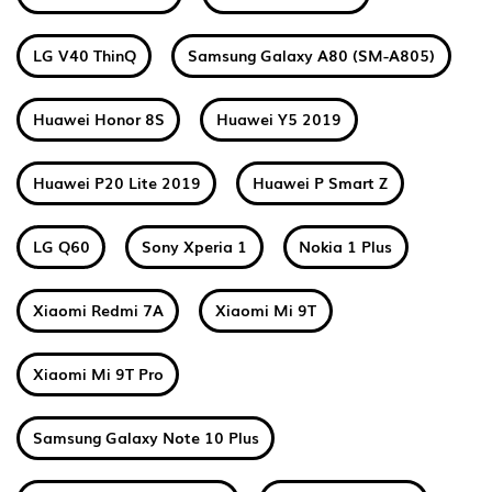
LG V40 ThinQ
Samsung Galaxy A80 (SM-A805)
Huawei Honor 8S
Huawei Y5 2019
Huawei P20 Lite 2019
Huawei P Smart Z
LG Q60
Sony Xperia 1
Nokia 1 Plus
Xiaomi Redmi 7A
Xiaomi Mi 9T
Xiaomi Mi 9T Pro
Samsung Galaxy Note 10 Plus