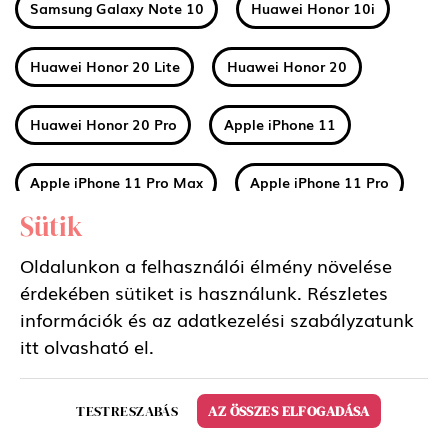
Samsung Galaxy Note 10
Huawei Honor 10i
Huawei Honor 20 Lite
Huawei Honor 20
Huawei Honor 20 Pro
Apple iPhone 11
Apple iPhone 11 Pro Max
Apple iPhone 11 Pro
Sütik
Huawei Mate 30
Xiaomi Mi A3
Oldalunkon a felhasználói élmény növelése
érdekében sütiket is használunk. Részletes
Nokia 2 2019 (2.2)
Nokia 3 2019 (3.2)
információk és az adatkezelési szabályzatunk
itt
olvasható el.
Nokia 4 2019 (4.2)
Sony Xperia 5
TESTRESZABÁS
AZ ÖSSZES ELFOGADÁSA
Samsung Galaxy Tab S6 10.5 LTE