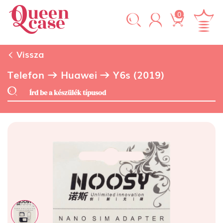
0
Vissza
Telefon
Huawei
Y6s (2019)