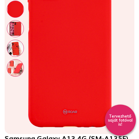
Tervezhető
saját fotóval
is!
Samsung Galaxy A13 4G (SM-A135F)