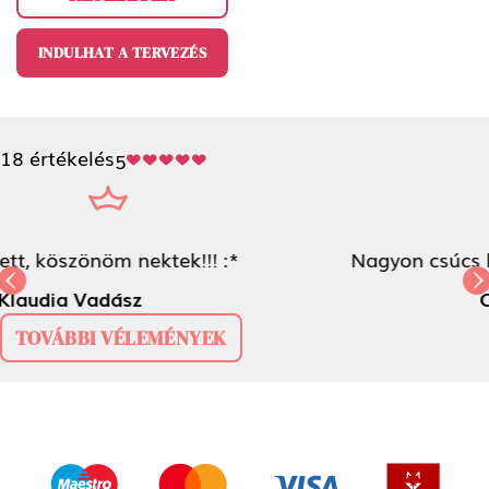
INDULHAT A TERVEZÉS
18 értékelés
5
Nagyon csúcs lett - full csajos! :)
örökhála<3
Previous
Next
Csenge Kiss-Bús
TOVÁBBI VÉLEMÉNYEK