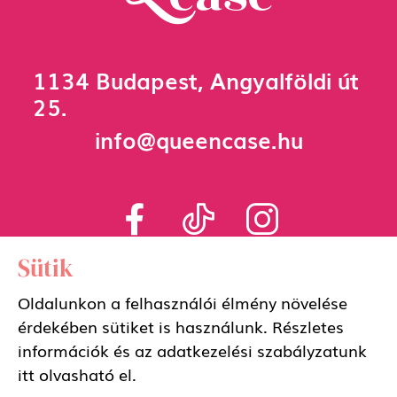
1134 Budapest, Angyalföldi út
25.
info@queencase.hu
Sütik
Oldalunkon a felhasználói élmény növelése
Adatkezelési szabályzat
érdekében sütiket is használunk. Részletes
információk és az adatkezelési szabályzatunk
Általános szerződési feltételek
itt
olvasható el.