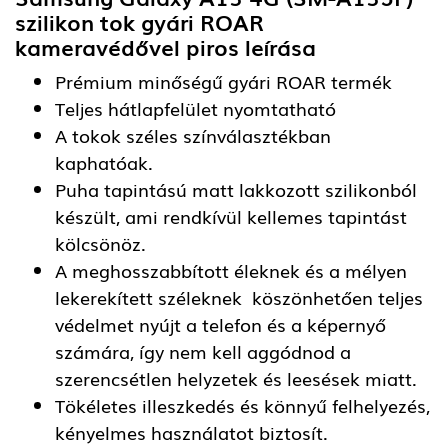
szilikon tok gyári ROAR
kameravédővel piros
leírása
Prémium minőségű gyári ROAR termék
Teljes hátlapfelület nyomtatható
A tokok széles színválasztékban
kaphatóak.
Puha tapintású matt lakkozott szilikonból
készült, ami rendkívül kellemes tapintást
kölcsönöz.
A meghosszabbított éleknek és a mélyen
lekerekített széleknek köszönhetően teljes
védelmet nyújt a telefon és a képernyő
számára, így nem kell aggódnod a
szerencsétlen helyzetek és leesések miatt.
Tökéletes illeszkedés és könnyű felhelyezés,
kényelmes használatot biztosít.