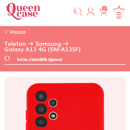
0
Vissza
Telefon
Samsung
Galaxy A13 4G (SM-A135F)