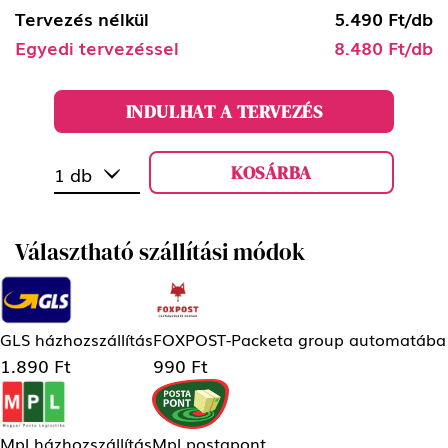
Tervezés nélkül
5.490 Ft/db
Egyedi tervezéssel
8.480 Ft/db
INDULHAT A TERVEZÉS
KOSÁRBA
1 db
Választható szállítási módok
GLS házhozszállítás
FOXPOST-Packeta group automatába
1.890 Ft
990 Ft
Mpl házhozszállítás
Mpl postapont