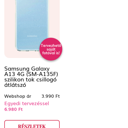
Tervezhető
saját
fotóval is!
Samsung Galaxy
A13 4G (SM-A135F)
szilikon tok csillogó
átlátszó
Webshop ár
3.990 Ft
Egyedi tervezéssel
6.980 Ft
RÉSZLETEK