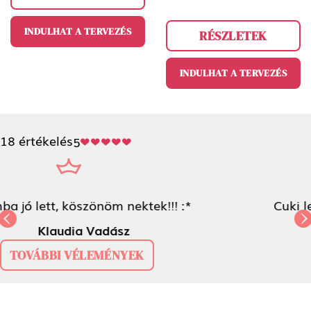
INDULHAT A TERVEZÉS
RÉSZLETEK
INDULHAT A TERVEZÉS
18 értékelés
5
Cuki lett a tok a kiscicámról!!!
Kösziiii <3
Previous
Next
Kata Napos
TOVÁBBI VÉLEMÉNYEK