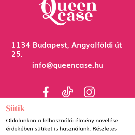
1134 Budapest, Angyalföldi út
25.
info@queencase.hu
Sütik
Oldalunkon a felhasználói élmény növelése
Adatkezelési szabályzat
érdekében sütiket is használunk. Részletes