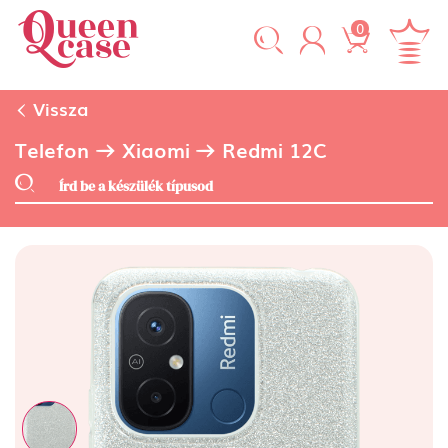
0
Vissza
Telefon
Xiaomi
Redmi 12C