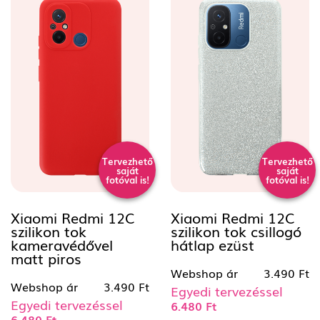
Tervezhető
Tervezhető
saját
saját
fotóval is!
fotóval is!
Xiaomi Redmi 12C
Xiaomi Redmi 12C
szilikon tok
szilikon tok csillogó
kameravédővel
hátlap ezüst
matt piros
Webshop ár
3.490 Ft
Webshop ár
3.490 Ft
Egyedi tervezéssel
Egyedi tervezéssel
6.480 Ft
6.480 Ft