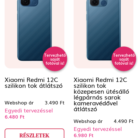
Tervezhető
Tervezhető
saját
saját
fotóval is!
fotóval is!
Xiaomi Redmi 12C
Xiaomi Redmi 12C
szilikon tok átlátszó
szilikon tok
közepesen ütésálló
légpárnás sarok
kameravédővel
Webshop ár
3.490 Ft
átlátszó
Egyedi tervezéssel
6.480 Ft
Webshop ár
4.490 Ft
Egyedi tervezéssel
6.980 Ft
RÉSZLETEK