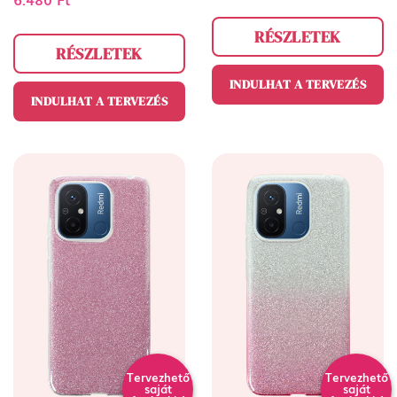
RÉSZLETEK
RÉSZLETEK
INDULHAT A TERVEZÉS
INDULHAT A TERVEZÉS
Tervezhető
Tervezhető
saját
saját