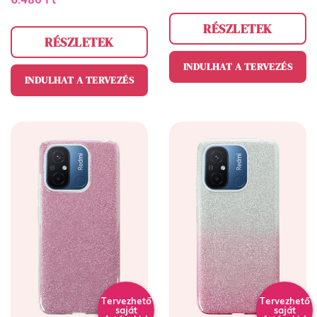
RÉSZLETEK
RÉSZLETEK
INDULHAT A TERVEZÉS
INDULHAT A TERVEZÉS
Tervezhető
Tervezhető
saját
saját