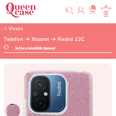
0
Vissza
Telefon
Xiaomi
Redmi 12C