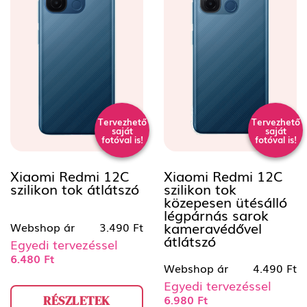
Tervezhető
Tervezhető
saját
saját
fotóval is!
fotóval is!
Xiaomi Redmi 12C
Xiaomi Redmi 12C
szilikon tok átlátszó
szilikon tok
közepesen ütésálló
légpárnás sarok
kameravédővel
Webshop ár
3.490 Ft
átlátszó
Egyedi tervezéssel
6.480 Ft
Webshop ár
4.490 Ft
Egyedi tervezéssel
6.980 Ft
RÉSZLETEK