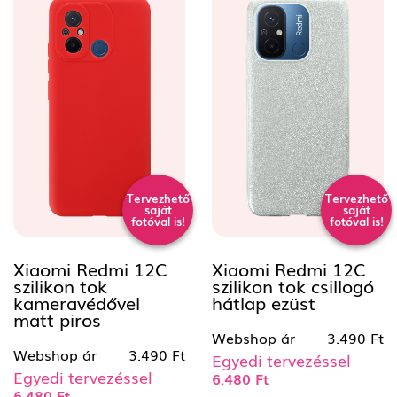
Tervezhető
Tervezhető
saját
saját
fotóval is!
fotóval is!
Xiaomi Redmi 12C
Xiaomi Redmi 12C
szilikon tok
szilikon tok csillogó
kameravédővel
hátlap ezüst
matt piros
Webshop ár
3.490 Ft
Webshop ár
3.490 Ft
Egyedi tervezéssel
Egyedi tervezéssel
6.480 Ft
6.480 Ft